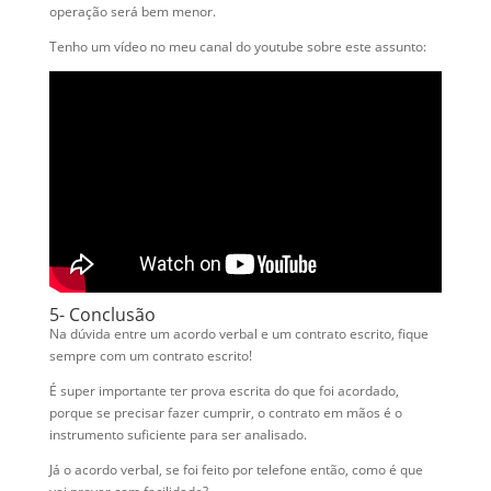
operação será bem menor.
Tenho um vídeo no meu canal do youtube sobre este assunto:
5- Conclusão
Na dúvida entre um acordo verbal e um contrato escrito, fique
sempre com um contrato escrito!
É super importante ter prova escrita do que foi acordado,
porque se precisar fazer cumprir, o contrato em mãos é o
instrumento suficiente para ser analisado.
Já o acordo verbal, se foi feito por telefone então, como é que