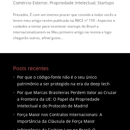
Comércio Exterior
,
Propriedade Intelectual
,
Startups
Prezados, É com um imenso prazer que convido a todos vocês a
lerem meu artigo recém publicado na RBCE nº 159 : Aspectos e
cuidados a tomar para incentivar startups do Brasil a
internacionalizarem-se Meu primeiro artigo na revista e logo
chegarão outros, afinal gosto...
Posts recentes
Por que o código-fonte não é o seu único
patrimônio a ser protegido na era da deep tech
Por que Marcas Brasileiras Perdem Valor ao Cruzar
a Fronteira da UE: O Papel da Propriedade
Intelectual e do Protocolo de Madrid
Força Maior nos Contratos Internacionais: A
Importância da Cláusula de Força Maior
Infringência da Fashion Law no Brasil: O