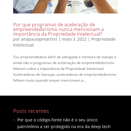
Por que programas de aceleração de
empreendedorismo nunca mencionam a
importância da Propriedade Intelectual?
por
anapaulapmartins
|
maio 3, 2022
|
Propriedade
Intelectual
Sou empreendedora além de advogada e mentora de statups e
ainda não vi programas de aceleração de empreendedorismo
falarem sobre a importância da Propriedade Intelectual.
Aceleradoras de Startups, aceleradoras de empreendedorismo
falham muito quando sequer mencionam a...
Posts recentes
Por que o código-fonte não é o seu único
patrimônio a ser protegido na era da deep tech