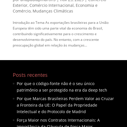
Exterior
,
Comércio Internacional
,
Economia e
Comércio
,
Mudanças Climáticas
Introdução ao Tema As exportações brasileiras para a União
Europeia têm sido uma parte vital da economia do Brasil,
contribuindo significativamente para o crescimento e
desenvolvimento do país. No entanto, com a crescente
preocupação global em relação às mudanças...
Posts recentes
Por que o código-fonte não é o seu único
patrimônio a ser protegido na era da deep tech
Por que Marcas Brasileiras Perdem Valor ao Cruzar
a Fronteira da UE: O Papel da Propriedade
Intelectual e do Protocolo de Madrid
Força Maior nos Contratos Internacionais: A
Importância da Cláusula de Força Maior