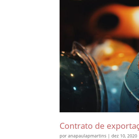
Contrato de exporta
por
anapaulapmartins
|
dez 10, 2020