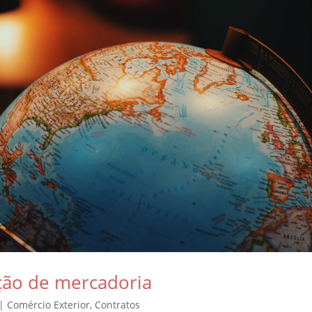
ção de mercadoria
|
Comércio Exterior
,
Contratos