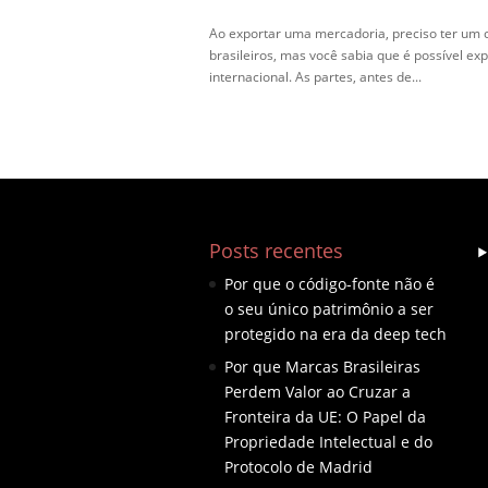
Ao exportar uma mercadoria, preciso ter um 
brasileiros, mas você sabia que é possível ex
internacional. As partes, antes de...
Posts recentes
Por que o código-fonte não é
o seu único patrimônio a ser
protegido na era da deep tech
Por que Marcas Brasileiras
Perdem Valor ao Cruzar a
Fronteira da UE: O Papel da
Propriedade Intelectual e do
Protocolo de Madrid