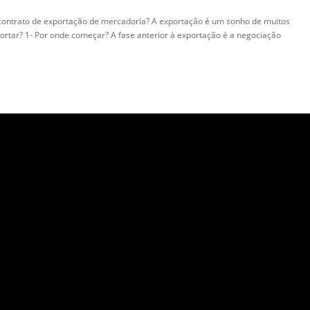
contrato de exportação de mercadoria? A exportação é um sonho de muitos
portar? 1- Por onde começar? A fase anterior à exportação é a negociação